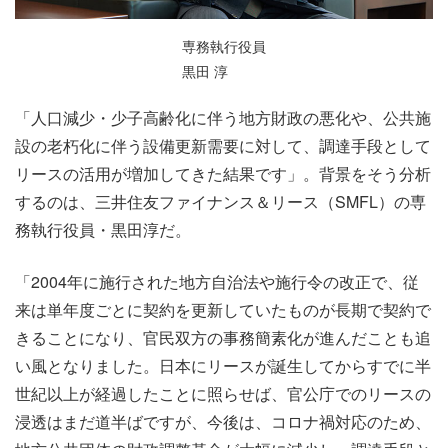
専務執行役員
黒田 淳
「人口減少・少子高齢化に伴う地方財政の悪化や、公共施
設の老朽化に伴う設備更新需要に対して、調達手段として
リースの活用が増加してきた結果です」。背景をそう分析
するのは、三井住友ファイナンス＆リース（SMFL）の専
務執行役員・黒田淳だ。
「2004年に施行された地方自治法や施行令の改正で、従
来は単年度ごとに契約を更新していたものが長期で契約で
きることになり、官民双方の事務簡素化が進んだことも追
い風となりました。日本にリースが誕生してからすでに半
世紀以上が経過したことに照らせば、官公庁でのリースの
浸透はまだ道半ばですが、今後は、コロナ禍対応のため、