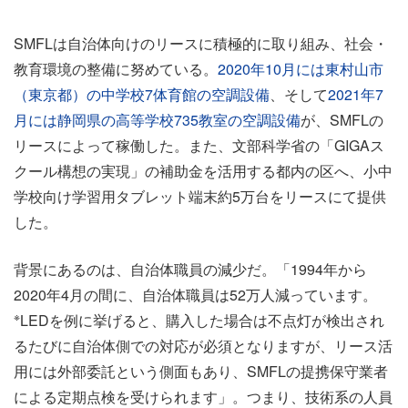
SMFLは自治体向けのリースに積極的に取り組み、社会・
教育環境の整備に努めている。
2020年10月には東村山市
（東京都）の中学校7体育館の空調設備
、そして
2021年7
月には静岡県の高等学校735教室の空調設備
が、SMFLの
リースによって稼働した。また、文部科学省の「GIGAス
クール構想の実現」の補助金を活用する都内の区へ、小中
学校向け学習用タブレット端末約5万台をリースにて提供
した。
背景にあるのは、自治体職員の減少だ。「1994年から
2020年4月の間に、自治体職員は52万人減っています。
※
LEDを例に挙げると、購入した場合は不点灯が検出され
るたびに自治体側での対応が必須となりますが、リース活
用には外部委託という側面もあり、SMFLの提携保守業者
による定期点検を受けられます」。つまり、技術系の人員