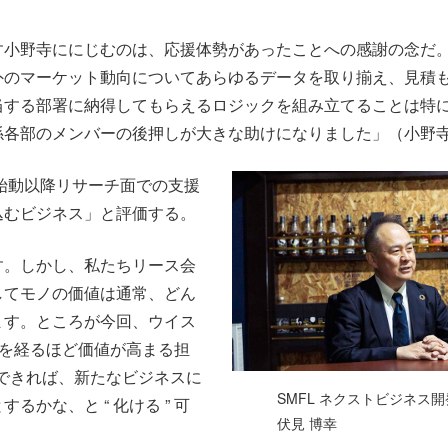
す小野寺ににじむのは、応援体勢があったことへの感謝の念だ
外のマーケット動向についてあらゆるデータを取り揃え、見積
当する部署に納得してもらえるロジックを組み立てることは特
係各部のメンバーの後押しが大きな助けになりました」（小野
の始動以降リサーチ面での支援
込むビジネス」と評価する。
す。しかし、私たちリース会
してモノの価値は通常、どん
ます。ところが今回、ウイス
歳月を経るほど価値が高まる担
できれば、新たなビジネスに
SMFL ネクストビジネス
かな、と “ 化ける ” 可
伏見 博幸