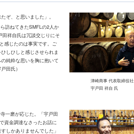
来たぞ、と思いました」。
ら訪ねてきたSMFLの2人か
戸田祥自氏は冗談交じりにそ
” と感じたのは事実です。ご
をひしひしと感じさせられま
への純粋な思いを胸に抱いて
宇戸田氏）
津崎商事 代表取締役社
宇戸田 祥自 氏
小野寺一磨が応じた。「宇戸田
募債で資金調達なさったお話に
表すしかありませんでした」