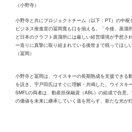
（小野寺）
小野寺と共にプロジェクトチーム（以下：PT）の中枢を
ビジネス推進室の冨岡寛も口を揃える。「今後、蒸溜
ど日本のクラフト蒸溜所には厳しい経営環境が予想さ
ー造りに真摯に取り組まれている後世まで残ってほし
（冨岡）
小野寺と冨岡は、ウイスキーの長期熟成を支援できる動
を説き、宇戸田氏はすぐに理解・共鳴した。ウイスキー
SMFLの両者は、動産担保融資（ABL）の組成で合意。“
の価値を未来に継承していく道を照らす、新たな光が