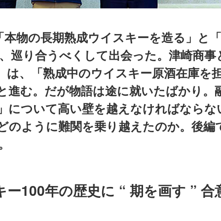
「本物の長期熟成ウイスキーを造る」と
、巡り合うべくして出会った。津崎商事
L）は、「熟成中のウイスキー原酒在庫を
へと進む。だが物語は途に就いたばかり。
」について高い壁を越えなければならな
どのように難関を乗り越えたのか。後編で
。
100年の歴史に “ 期を画す ” 合