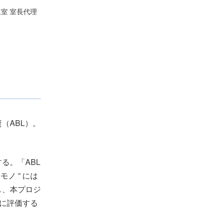
進室 室長代理
（ABL）。
る。「ABL
ノ ” には
し、本プロジ
的に評価する