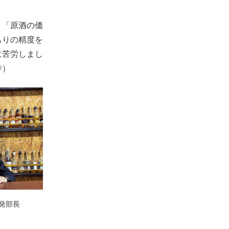
。「原酒の価
もりの精度を
に苦労しまし
寺）
開発部長