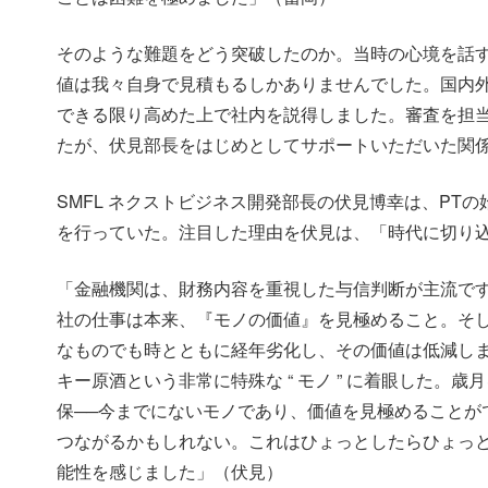
そのような難題をどう突破したのか。当時の心境を話
値は我々自身で見積もるしかありませんでした。国内
できる限り高めた上で社内を説得しました。審査を担
たが、伏見部長をはじめとしてサポートいただいた関
SMFL ネクストビジネス開発部長の伏見博幸は、PT
を行っていた。注目した理由を伏見は、「時代に切り
「金融機関は、財務内容を重視した与信判断が主流で
社の仕事は本来、『モノの価値』を見極めること。そ
なものでも時とともに経年劣化し、その価値は低減し
キー原酒という非常に特殊な “ モノ ” に着眼した。
保──今までにないモノであり、価値を見極めることが
つながるかもしれない。これはひょっとしたらひょっとする
能性を感じました」（伏見）