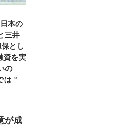
「日本の
と三井
担保とし
融資を実
いの
は “
意が成