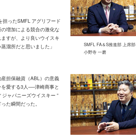
担ったSMFL アグリフード
所の増加による競合の激化な
れますが、より良いウイスキ
SMFL FA＆S推進部 上席
い蒸溜所だと思いました」
小野寺 一磨
産担保融資（ABL）の意義
を愛する3人──津崎商事と
 ジャパニーズウイスキー ”
灯った瞬間だった。