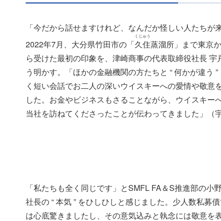
「今だから話せますけれど、なんだか怪しい人たちが
くじゅう
2022年7月、大分県竹田市の「
久住
蒸溜所」まで東京か
ら受けた最初の印象を、津崎商事の代表取締役社長 宇
う明かす。「ほかの金融機関の方たちと “ 何かが違う 
く短い会話でお二人の深いウイスキーへの愛情や敬意
した。お金やビジネスもさることながら、ウイスキー
当社を訪ねてくださったことが伝わってきました」（
「私たちも全く同じです」とSMFL FA＆S推進部の
社長の “ 本気 ” をひしひしと感じました。少人数私
は心底驚きましたし、その意気込みと執念には敬意を