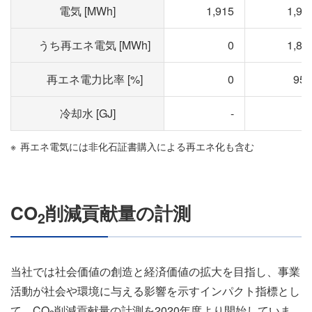
電気 [MWh]
1,915
1,97
うち再エネ電気 [MWh]
0
1,88
再エネ電力比率 [%]
0
95.
冷却水 [GJ]
-
※
再エネ電気には非化石証書購入による再エネ化も含む
CO
削減貢献量の計測
2
当社では社会価値の創造と経済価値の拡大を目指し、事業
活動が社会や環境に与える影響を示すインパクト指標とし
て、CO
削減貢献量の計測を2020年度より開始していま