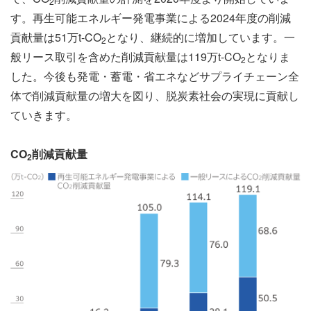
2
す。再生可能エネルギー発電事業による2024年度の削減
貢献量は51万t-CO
となり、継続的に増加しています。一
2
般リース取引を含めた削減貢献量は119万t-CO
となりま
2
した。今後も発電・蓄電・省エネなどサプライチェーン全
体で削減貢献量の増大を図り、脱炭素社会の実現に貢献し
ていきます。
CO
削減貢献量
2