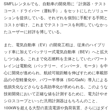
SMFLレンタルでも、自動車の開発用に「計測器・テスト
コース・ドライバー（運転手）」をセットにしたソリュー
ションを提供している。それぞれを個別に手配する手間と
コストが省け、これまでテストコースを利用していなかっ
たユーザーに好評を博している。
また、電気自動車（EV）の開発工程は、従来のハイブリ
ッド車に加えてバッテリー式電気自動車（BEV）へと拡大
しつつある。これまで化石燃料を主体としていたパワート
レインは電動化（バッテリー、インバータ、モータ）を中
心に開発が進められ、航続可能距離を伸ばすために車載部
品の小型軽量化や、パワー半導体（SiC/GaN）導入による
低損失化などさらなる高効率化が求められる。このような
技術開発において正確な値を計測するために、電力計やオ
シロスコープといった汎用計測器はもちろんのこと、
100kWを超える大型の直流電源や負荷装置、さらにはダイ