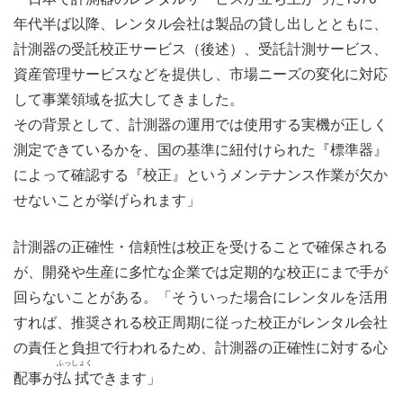
年代半ば以降、レンタル会社は製品の貸し出しとともに、
計測器の受託校正サービス（後述）、受託計測サービス、
資産管理サービスなどを提供し、市場ニーズの変化に対応
して事業領域を拡大してきました。
その背景として、計測器の運用では使用する実機が正しく
測定できているかを、国の基準に紐付けられた『標準器』
によって確認する『校正』というメンテナンス作業が欠か
せないことが挙げられます」
計測器の正確性・信頼性は校正を受けることで確保される
が、開発や生産に多忙な企業では定期的な校正にまで手が
回らないことがある。「そういった場合にレンタルを活用
すれば、推奨される校正周期に従った校正がレンタル会社
の責任と負担で行われるため、計測器の正確性に対する心
ふっ
しょく
配事が
払
拭
できます」