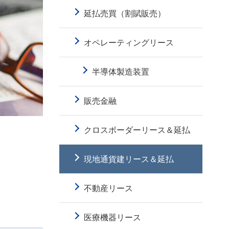
延払売買（割賦販売）
オペレーティングリース
半導体製造装置
販売金融
クロスボーダーリース＆延払
現地通貨建リース＆延払
不動産リース
医療機器リース