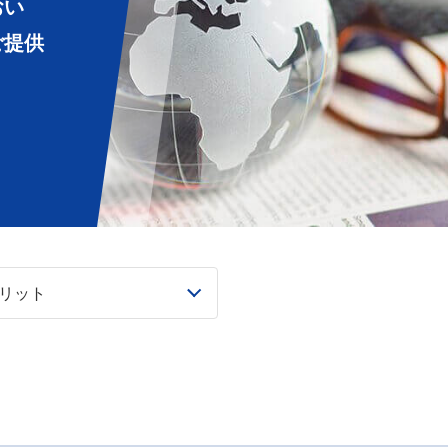
おい
ご提供
リット