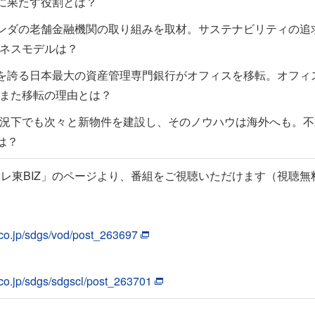
sに果たす役割とは？
ランダの老舗金融機関の取り組みを取材。サステナビリティの追
ネスモデルは？
円を誇る日本最大の資産管理専門銀行がオフィスを移転。オフィ
また移転の理由とは？
況下でも次々と新物件を建設し、そのノウハウは海外へも。不
は？
レ東BIZ」のページより、番組をご視聴いただけます（視聴無
yo.co.jp/sdgs/vod/post_263697
yo.co.jp/sdgs/sdgscl/post_263701