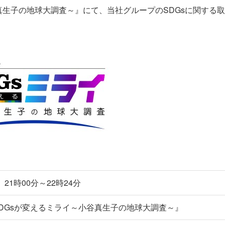
真生子の地球大調査～』にて、当社グループのSDGsに関する
）21時00分～22時24分
DGsが変えるミライ～小谷真生子の地球大調査～』