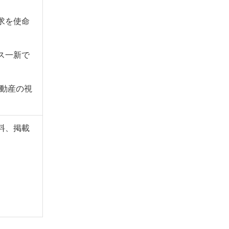
求を使命
ス一新で
動産の視
料、掲載