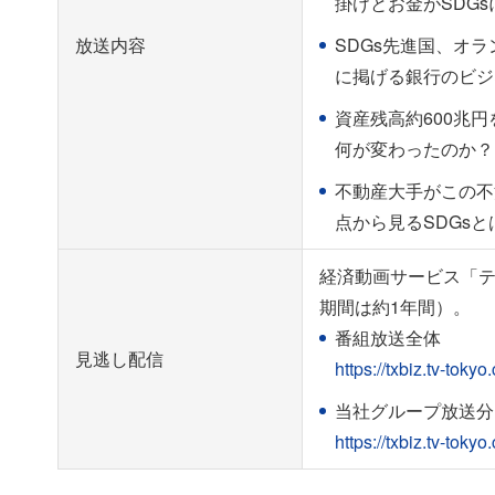
掛けとお金がSDG
放送内容
SDGs先進国、オ
に掲げる銀行のビジ
資産残高約600兆
何が変わったのか？
不動産大手がこの不
点から見るSDGsと
経済動画サービス「テ
期間は約1年間）。
番組放送全体
見逃し配信
https://txbiz.tv-tok
当社グループ放送分
https://txbiz.tv-tok