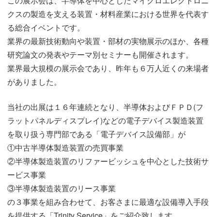
この展示会は、半導体を中心としたマイクロエレクトロニ
クスの製造を支える装置・材料産業における世界を代表す
る総合イベントです。
業界の最新技術動向や装置・部材の実物展示のほか、各種
研究論文の発表やテーマ別セミナーも開催されます。
業界最大規模の展示会であり、昨年も６万人近くの来場者
がありました。
当社の出展は１６年連続となり、半導体およびＦＰＤ(フ
ラットパネルディスプレイ)などの電子デバイス製造装置
を取り扱う専門部である「電子デバイス設備部」が
①中古半導体製造装置の売買事業
②半導体製造装置のリファービッシュを中心とした技術サ
ービス事業
③半導体製造装置のリース事業
の３事業を組み合わせて、お客さまに最適な設備導入手段
を提供する「Trinity Service」をご紹介致します。