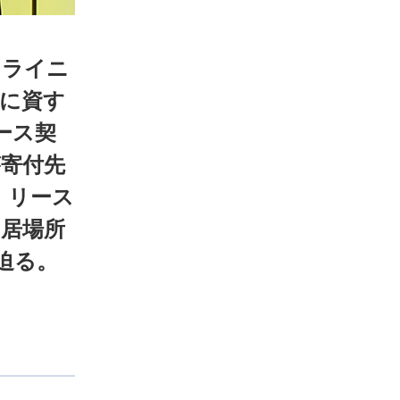
ミライニ
成に資す
ース契
が寄付先
、リース
、居場所
迫る。