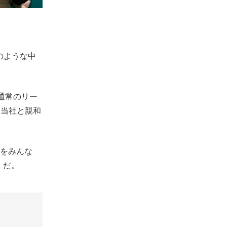
のような中
通常のリー
る当社と親和
育をみんな
」だ。