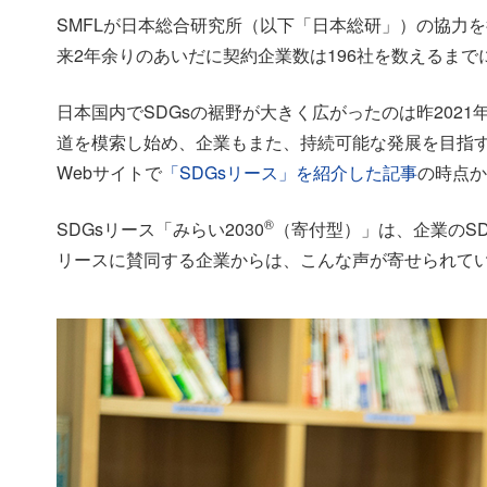
SMFLが日本総合研究所（以下「日本総研」）の協力を得
来2年余りのあいだに契約企業数は196社を数えるまでに
日本国内でSDGsの裾野が大きく広がったのは昨2021
道を模索し始め、企業もまた、持続可能な発展を目指
Webサイトで
「SDGsリース」を紹介した記事
の時点か
®
SDGsリース「みらい2030
（寄付型）」は、企業のS
リースに賛同する企業からは、こんな声が寄せられて