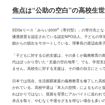
焦点は“公助の空白”の高校生
®
SDGsリース「みらい2030
（寄付型）」の寄付先とな
優遇措置を認定されている認定NPO法人。子どもの学
鎖からの脱出をサポートしている。理事長の渡辺由美
「子どもに対する公的支援は、その多くが義務教育の
代はぽっかり空いた “ 支援の空白地帯 ”。でも、学
ません。高校生に対する支援は、その後の自立にとっ
日本では現在、生活困窮家庭の義務教育を修了した高
かれている。高校中退は「本人の怠惰」によるものと
ればかりではない。貧困を背景にアルバイトに追われ
赤点を取り、やむなく中退せざるを得ない場合も多い