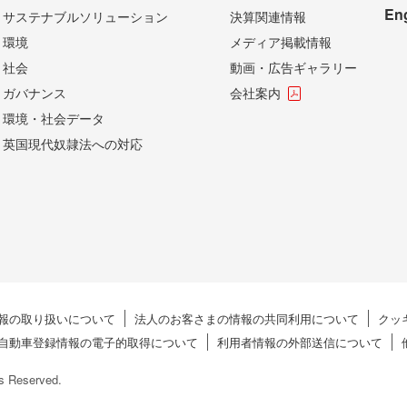
En
サステナブルソリューション
決算関連情報
環境
メディア掲載情報
社会
動画・広告ギャラリー
ガバナンス
会社案内
環境・社会データ
英国現代奴隷法への対応
報の
取り扱いについて
法人のお客さまの情報の
共同利用について
クッキ
自動車登録情報の
電子的取得について
利用者情報の
外部送信について
ts Reserved.