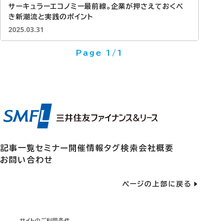
サーキュラーエコノミー最前線。企業が押さえておくべ
き新潮流と実践のポイント
投稿日：
2025.03.31
現在のページ: 1ページ中1ページ目
Page 1/1
記事一覧
セミナー開催情報
タグ検索
会社概要
お問い合わせ
ページの上部に戻る
サイトのご利用条件