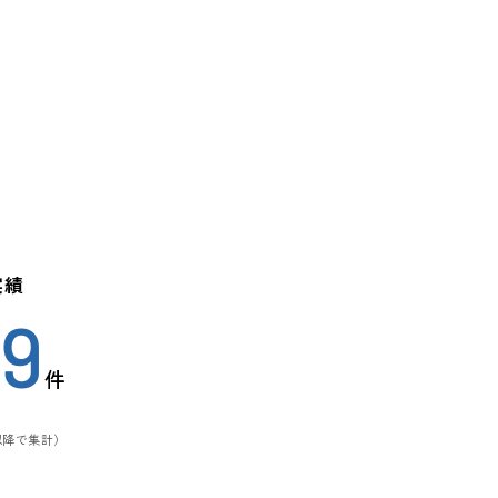
実績
29
件
月以降で集計）