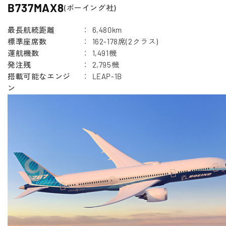
B737MAX8
(ボーイング社)
最長航続距離
6,480km
標準座席数
162-178席(2クラス)
運航機数
1,491機
発注残
2,795機
搭載可能なエンジ
LEAP-1B
ン