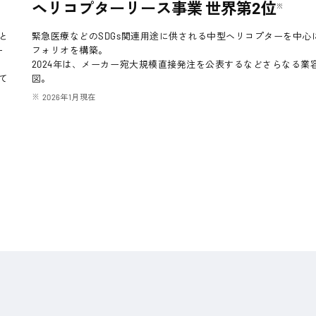
ヘリコプターリース事業 世界第2位
※
と
緊急医療などのSDGs関連用途に供される中型ヘリコプターを中心
ー
フォリオを構築。
2024年は、メーカー宛大規模直接発注を公表するなどさらなる業
て
図。
2026年1月現在