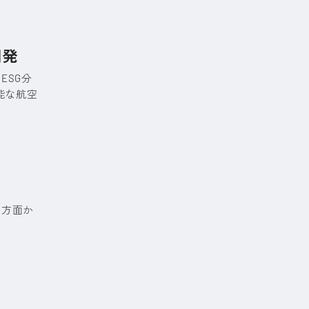
開発
ESG分
可能な航空
多方面か