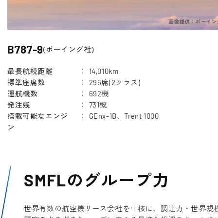
B787-9
(ボーイング社)
最長航続距離
14,010km
標準座席数
296席(2クラス)
運航機数
692機
発注残
731機
搭載可能なエンジ
GEnx-1B、Trent 1000
ン
SMFLのグループ力
世界有数の航空機リース会社を中核に、調達力・世界規