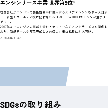
エンジンリース事業 世界第5位
※
航空会社がエンジンの整備期間中に使用するスペアエンジンをリース対象
し、新型ナローボディ機に搭載されるLEAP、PW1100Gエンジンが主なタ
ゲット。
2017年よりエンジンの売却を含むアセットマネジメントサービスを提供し
おり、新規リースや部品売却などの幅広い出口戦略に対応可能。
2026年1月現在
SDGs
の取り組み