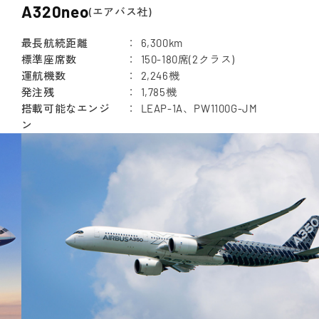
A320neo
(エアバス社)
最長航続距離
6,300km
標準座席数
150-180席(2クラス)
運航機数
2,246機
発注残
1,785機
搭載可能なエンジ
LEAP-1A、PW1100G-JM
ン