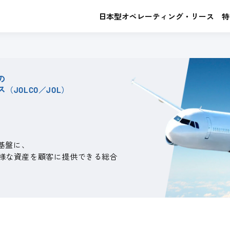
日本型オペレーティング・
リース
特
の
ス
（JOLCO／JOL）
基盤に、
様な資産を顧客に提供できる総合