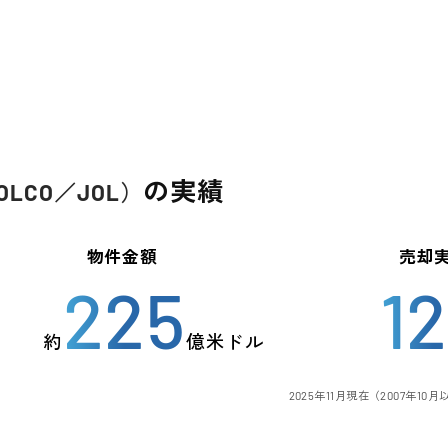
の実績
OLCO／JOL）
物件金額
売却
225
1
約
億
米ドル
2025年11月現在（2007年10