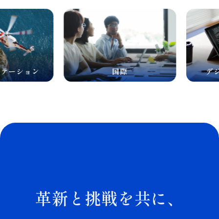
ーション
国際
デジタ
革新と挑戦を共に、